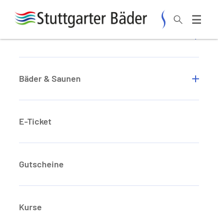
Zum Hauptinhalt springen
Aktuelles
Startseite
Aktuelles
Übersicht aktueller Meldungen
Bäder & Saunen
E-Ticket
Aktuelles
Gutscheine
Kurse
...