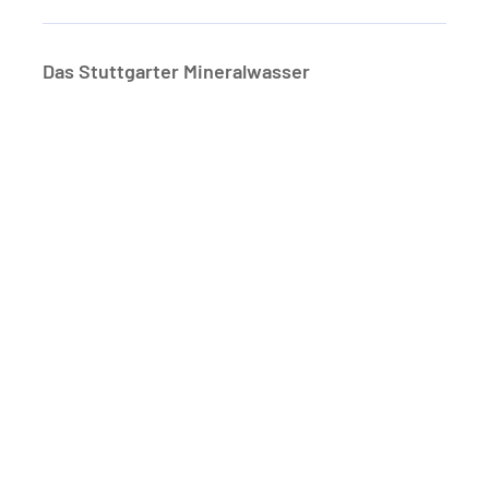
Das Stuttgarter Mineralwasser
Ergebnisse 1 - 2 von 2
22.05.2026
Mineralbad Berg bleibt über die
Sommersaison geschlossen –
Öffnung Stadtbad Heslach ab 9. Juni
In der Nacht vom 11. auf den 12. Mai 2026 trat vor
dem Mineralbad Berg an einer