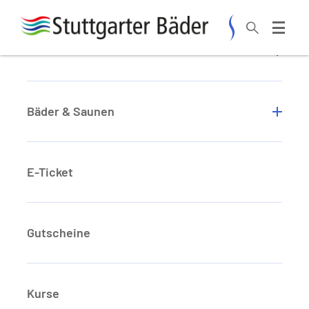
Zum Hauptinhalt springen
Aktuelles
Startseite
Datenschutz
Bäder & Saunen
E-Ticket
Datenschutz
Gutscheine
Datenschutzerklärung für den Webauftritt der
Kurse