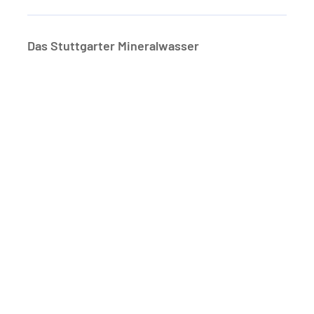
Das Stuttgarter Mineralwasser
Damensauna
schließt bald 09:00 - 21:30
Sauna
öffnet am Dienstag um 09:00
Herrensauna
öffnet am Mittwoch um 09:00