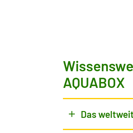
Wissenswer
AQUABOX
Das weltwei