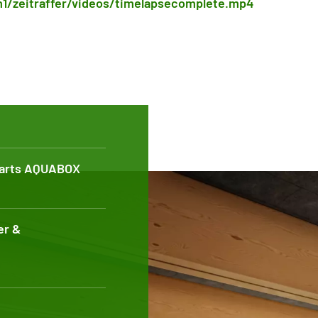
1/zeitraffer/videos/timelapsecomplete.mp4
garts AQUABOX
er &