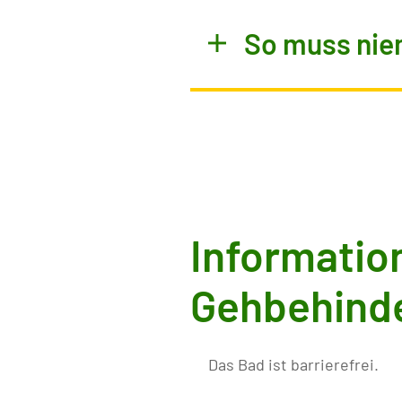
So muss nie
Information
Gehbehind
Das Bad ist barrierefrei.