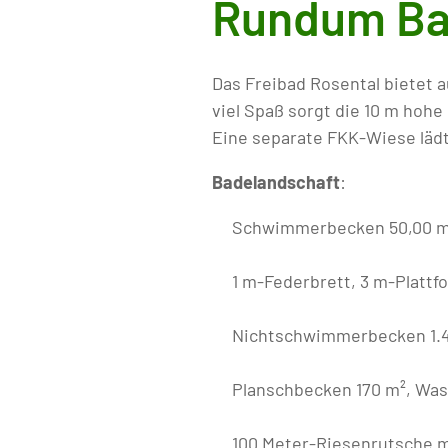
Rundum Bad
Das Freibad Rosental bietet 
viel Spaß sorgt die 10 m hoh
Eine separate FKK-Wiese lädt
Badelandschaft
:
Schwimmerbecken 50,00 m x
1 m-Federbrett, 3 m-Plattf
Nichtschwimmerbecken 1.45
Planschbecken 170 m², Wass
100 Meter-Riesenrutsche mi