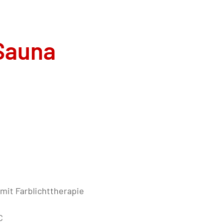
Sauna
C
mit Farblichttherapie
C