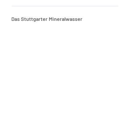
Das Stuttgarter Mineralwasser
Schwimmbad
heute geöffnet 06:00 - 23:00
Sauna
heute geöffnet 07:00 - 23:00
Kinderland
heute geöffnet 08:00 - 21:00